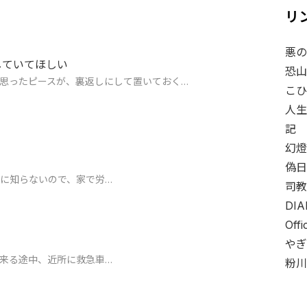
リ
悪の
していてほしい
恐山
思ったピースが、裏返しにして置いておく…
こひ
人生
記
幻燈
偽日
に知らないので、家で労…
司教
DIA
Off
やぎ
来る途中、近所に救急車…
粉川