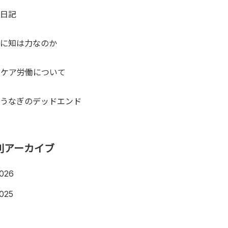
日記
に知は力なのか
のケア労働について
うなぎのデッドエンド
別アーカイブ
026
025