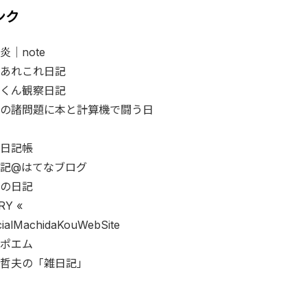
ンク
炎｜note
あれこれ日記
くん観察日記
の諸問題に本と計算機で闘う日
日記帳
記@はてなブログ
の日記
RY «
icialMachidaKouWebSite
ポエム
哲夫の「雑日記」