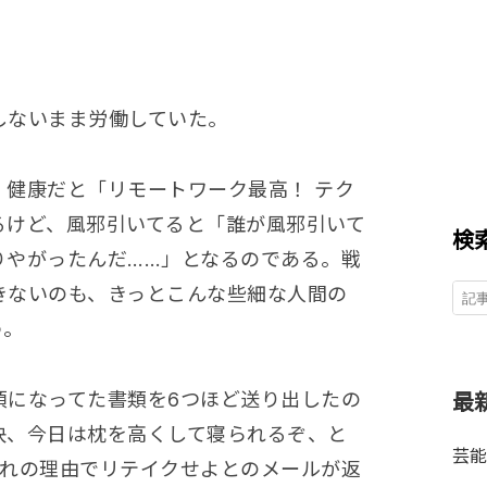
しないまま労働していた。
、健康だと「リモートワーク最高！ テク
るけど、風邪引いてると「誰が風邪引いて
検
りやがったんだ……」となるのである。戦
きないのも、きっとこんな些細な人間の
う。
項になってた書類を6つほど送り出したの
最
快、今日は枕を高くして寝られるぞ、と
芸能
ぞれの理由でリテイクせよとのメールが返